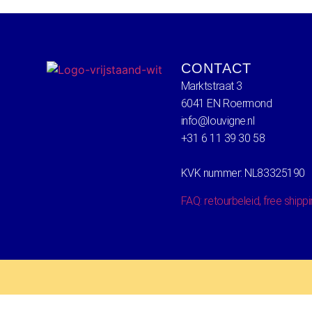
CONTACT
Marktstraat 3
6041 EN Roermond
info@louvigne.nl
+31 6 11 39 30 58
KVK nummer: NL83325190
FAQ: retourbeleid, free shipp