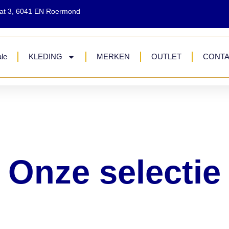
aat 3, 6041 EN Roermond
le
KLEDING
MERKEN
OUTLET
CONT
Onze selectie