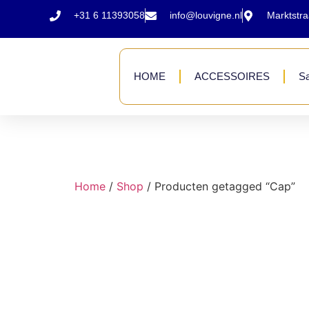
+31 6 11393058
info@louvigne.nl
Marktstr
HOME
ACCESSOIRES
Sa
Home
/
Shop
/ Producten getagged “Cap”