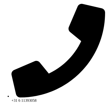
Ga
naar
de
inhoud
+31 6 11393058