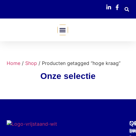
Mijn Webshop
Home
/
Shop
/ Producten getagged “hoge kraag”
Onze selectie
C
O
Q
N
L
Mar
Din
Schr