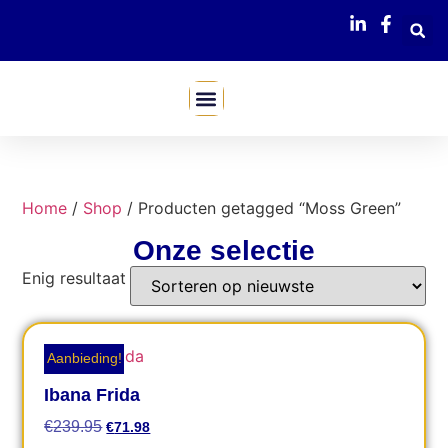
Mijn Webshop
Home
/
Shop
/ Producten getagged “Moss Green”
Onze selectie
Enig resultaat
Aanbieding!
Ibana Frida
€
239.95
€
71.98