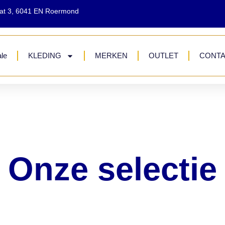
aat 3, 6041 EN Roermond
le
KLEDING
MERKEN
OUTLET
CONT
Onze selectie