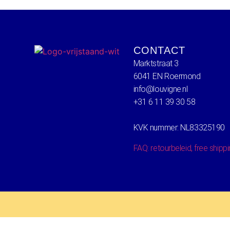
CONTACT
Marktstraat 3
6041 EN Roermond
info@louvigne.nl
+31 6 11 39 30 58
KVK nummer: NL83325190
FAQ: retourbeleid, free shipp