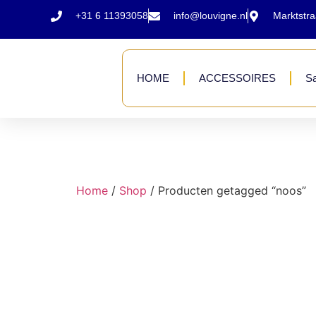
+31 6 11393058
info@louvigne.nl
Marktstr
HOME
ACCESSOIRES
Sa
Home
/
Shop
/ Producten getagged “noos”