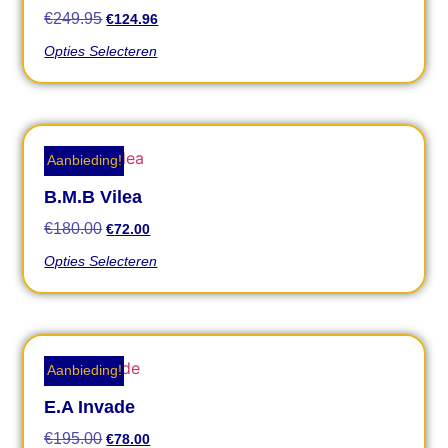
€
249.95
€
124.96
Opties Selecteren
Aanbieding!
B.M.B Vilea
€
180.00
€
72.00
Opties Selecteren
Aanbieding!
E.A Invade
€
195.00
€
78.00