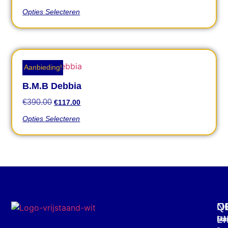
Opties Selecteren
Aanbieding!
B.M.B Debbia
€
390.00
€
117.00
Opties Selecteren
C
O
Q
N
L
Mar
Din
Schr