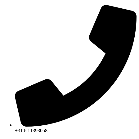
Ga
naar
de
inhoud
+31 6 11393058