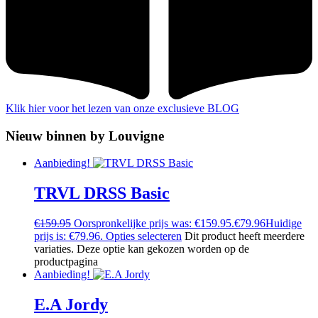
Klik hier voor het lezen van onze exclusieve BLOG
Nieuw binnen by Louvigne
Aanbieding!
TRVL DRSS Basic
€
159.95
Oorspronkelijke prijs was: €159.95.
€
79.96
Huidige
prijs is: €79.96.
Opties selecteren
Dit product heeft meerdere
variaties. Deze optie kan gekozen worden op de
productpagina
Aanbieding!
E.A Jordy