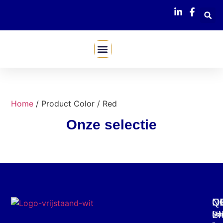
Mijn Webshop
Home
/ Product Color / Red
Onze selectie
C
O
Q
N
L
Mar
Din
Schr