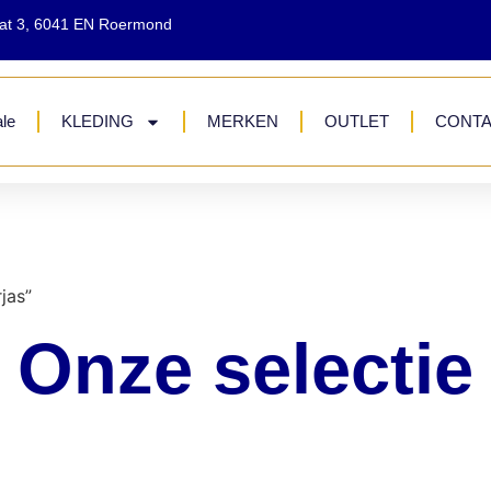
aat 3, 6041 EN Roermond
le
KLEDING
MERKEN
OUTLET
CONT
jas”
Onze selectie