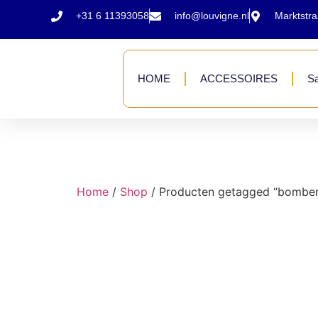
+31 6 11393058
info@louvigne.nl
Marktstr
HOME
ACCESSOIRES
Sa
Home
/
Shop
/ Producten getagged “bomber