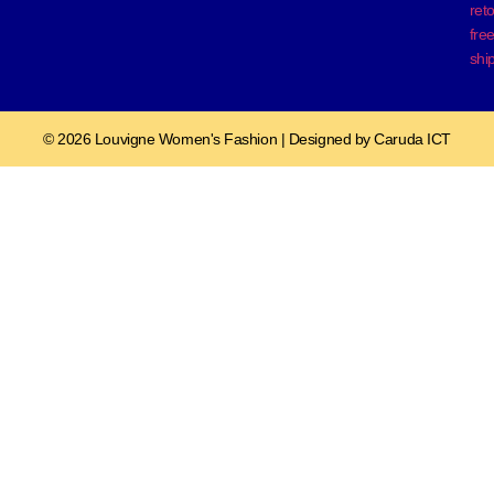
ret
fre
shi
© 2026 Louvigne Women's Fashion | Designed by Caruda ICT