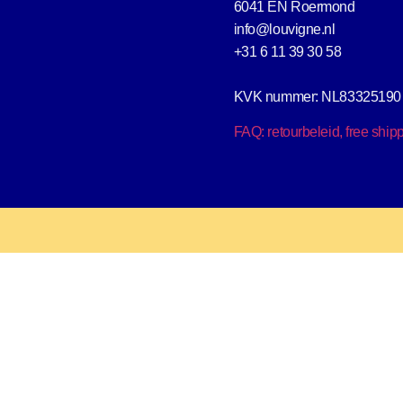
6041 EN Roermond
info@louvigne.nl
+31 6 11 39 30 58
KVK nummer: NL83325190
FAQ: retourbeleid, free ship