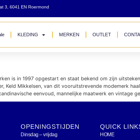
aat 3, 6041 EN Roermond
le
KLEDING
MERKEN
OUTLET
CONT
ken is in 1997 opgestart en staat bekend om zijn uitstek
, Keld Mikkelsen, van dit vooruitstrevende modemerk haalt z
andinavische eenvoud, mannelijke maatwerk en vintage geïn
OPENINGSTIJDEN
QUICK LINK
Dinsdag – vrijdag
HOME