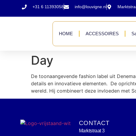
+31 6 11393058
info@louvigne.nl
Marktstr
HOME
ACCESSOIRES
Sa
Day
De toonaangevende fashion label uit Denemar
details en innovatieve elementen. De oprichter
wereld. Hij combineert deze invloeden met Sc
CONTACT
Marktstraat 3