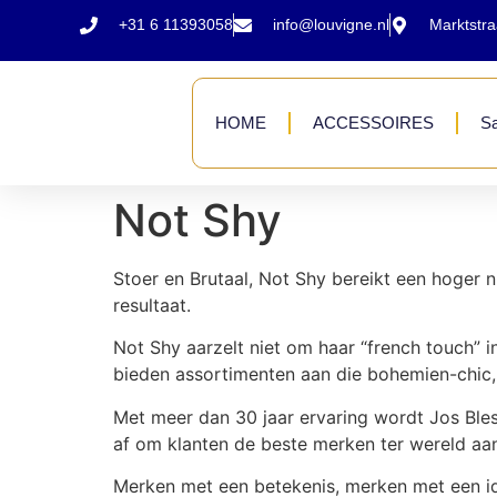
+31 6 11393058
info@louvigne.nl
Marktstr
HOME
ACCESSOIRES
Sa
Not Shy
Stoer en Brutaal, Not Shy bereikt een hoger n
resultaat.
Not Shy aarzelt niet om haar “french touch” in
bieden assortimenten aan die bohemien-chic, ti
Met meer dan 30 jaar ervaring wordt Jos Ble
af om klanten de beste merken ter wereld aan
Merken met een betekenis, merken met een ide