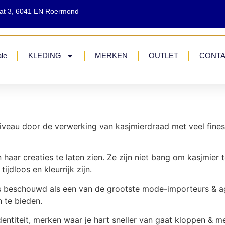
aat 3, 6041 EN Roermond
le
KLEDING
MERKEN
OUTLET
CONT
iveau door de verwerking van kasjmierdraad met veel finesse
 haar creaties te laten zien. Ze zijn niet bang om kasjmier t
jdloos en kleurrijk zijn.
s beschouwd als een van de grootste mode-importeurs & ag
 te bieden.
ntiteit, merken waar je hart sneller van gaat kloppen & m