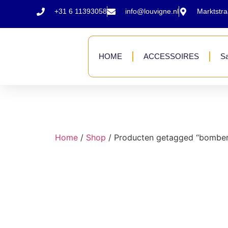
+31 6 11393058
info@louvigne.nl
Marktstr
HOME
ACCESSOIRES
Sa
Home
/
Shop
/ Producten getagged “bomber