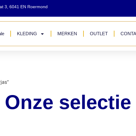
aat 3, 6041 EN Roermond
le
KLEDING
MERKEN
OUTLET
CONT
jas”
Onze selectie