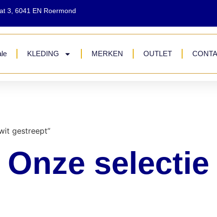
aat 3, 6041 EN Roermond
le
KLEDING
MERKEN
OUTLET
CONT
wit gestreept”
Onze selectie