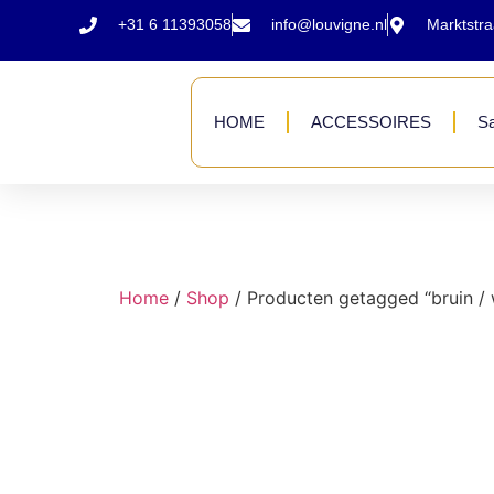
+31 6 11393058
info@louvigne.nl
Marktstr
HOME
ACCESSOIRES
Sa
Home
/
Shop
/ Producten getagged “bruin / 