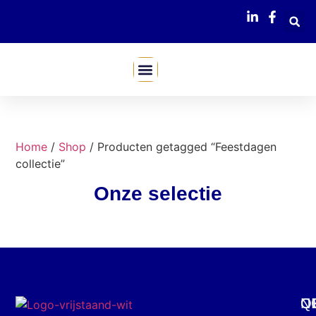
Mijn Webshop
Home
/
Shop
/ Producten getagged “Feestdagen
collectie”
Onze selectie
C
O
Q
N