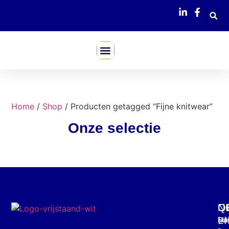
Mijn Webshop
Home
/
Shop
/ Producten getagged “Fijne knitwear”
Onze selectie
C
O
Q
N
L
Mar
Din
Schr