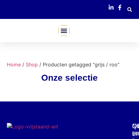
Mijn Webshop
Home
/
Shop
/ Producten getagged “grijs / roo”
Onze selectie
C
O
Q
N
L
Mar
Din
Schr