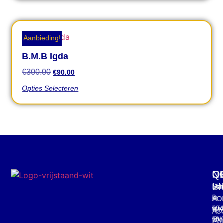
Aanbieding!
B.M.B Igda
€
300.00
€
90.00
Opties Selecteren
C
O
Q
N
L
Mar
Din
Schr
3
–
je
HO
60
vrij
in
AC
EN
10:
voo