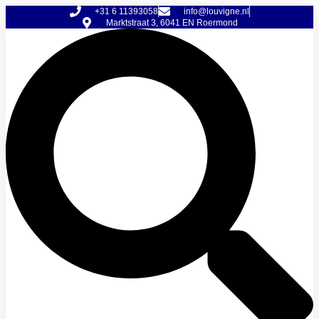
Ga
+31 6 11393058
info@louvigne.nl
naar
Marktstraat 3, 6041 EN Roermond
de
inhoud