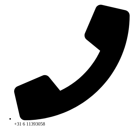
Ga
naar
de
inhoud
+31 6 11393058