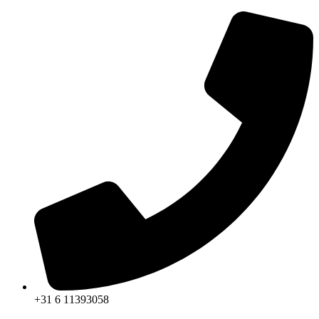
Ga
naar
de
inhoud
+31 6 11393058