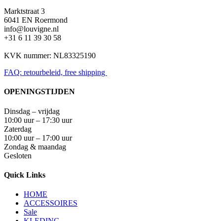
variaties.
Deze
Marktstraat 3
optie
6041 EN Roermond
kan
info@louvigne.nl
gekozen
+31 6 11 39 30 58
worden
op
KVK nummer: NL83325190
de
productpagina
FAQ: retourbeleid, free shipping
OPENINGSTIJDEN
Dinsdag – vrijdag
10:00 uur – 17:30 uur
Zaterdag
10:00 uur – 17:00 uur
Zondag & maandag
Gesloten
Quick Links
HOME
ACCESSOIRES
Sale
KLEDING