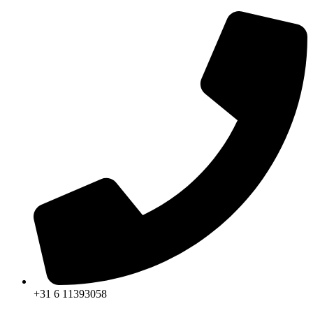
Ga
naar
de
inhoud
+31 6 11393058