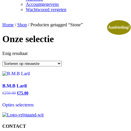
Accountgegevens
Wachtwoord vergeten
Home
/
Shop
/ Producten getagged “Stone”
Aanbieding!
Onze selectie
Enig resultaat
B.M.B Laril
€
250.00
Oorspronkelijke
€
75.00
Huidige
prijs
prijs
was:
is:
Opties selecteren
€250.00.
€75.00.
Dit
product
heeft
meerdere
CONTACT