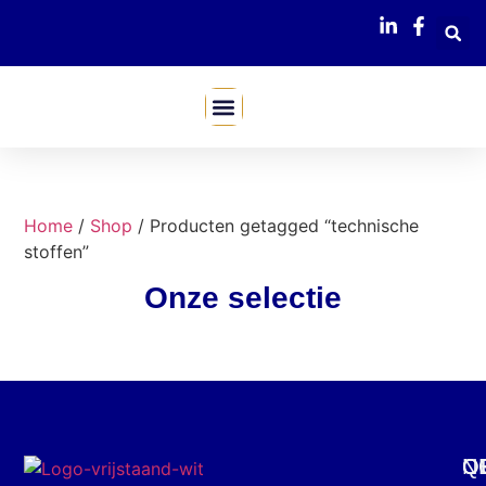
Mijn Webshop
Home
/
Shop
/ Producten getagged “technische
stoffen”
Onze selectie
C
O
Q
N