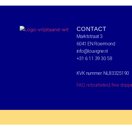
CONTACT
Marktstraat 3
6041 EN Roermond
info@louvigne.nl
+31 6 11 39 30 58
KVK nummer: NL83325190
FAQ: retourbeleid, free shipp