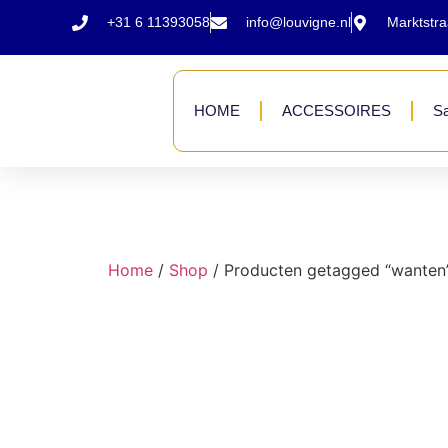
+31 6 11393058
info@louvigne.nl
Marktstr
HOME
ACCESSOIRES
Sa
Home
/
Shop
/ Producten getagged “wanten