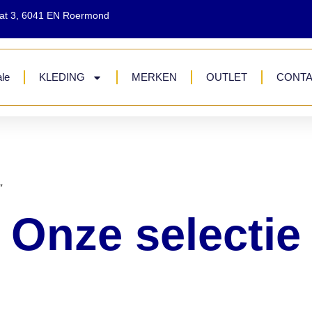
aat 3, 6041 EN Roermond
le
KLEDING
MERKEN
OUTLET
CONT
”
Onze selectie