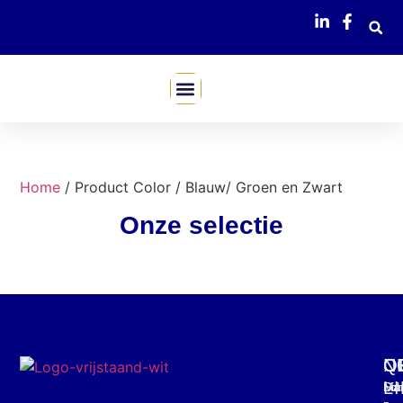
Mijn Webshop
Home
/ Product Color / Blauw/ Groen en Zwart
Onze selectie
C
O
Q
N
L
Mar
Din
Schr