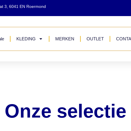
aat 3, 6041 EN Roermond
le
KLEDING
MERKEN
OUTLET
CONT
Onze selectie