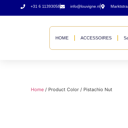
+31 6 11393058
info@louvigne.nl
Marktstr
HOME
ACCESSOIRES
Sa
Home
/ Product Color / Pistachio Nut