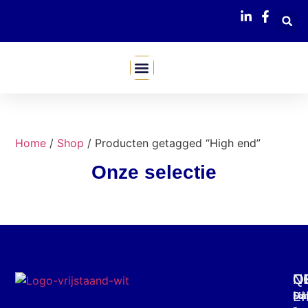
Mijn Webshop
Home
/
Shop
/ Producten getagged “High end”
Onze selectie
C
O
Q
N
L
Mar
Din
Schr