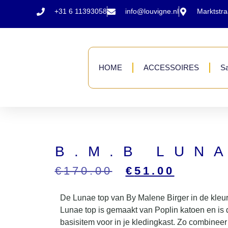
+31 6 11393058
info@louvigne.nl
Marktstr
HOME
ACCESSOIRES
Sa
B.M.B LUN
€
170.00
€
51.00
De Lunae top van By Malene Birger in de kleur
Lunae top is gemaakt van Poplin katoen en is 
basisitem voor in je kledingkast. Zo combineer