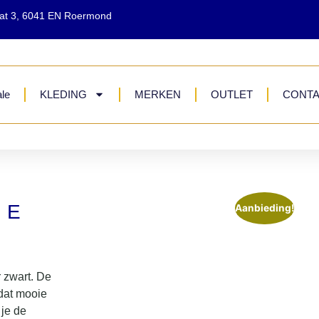
aat 3, 6041 EN Roermond
le
KLEDING
MERKEN
OUTLET
CONT
AE
Aanbieding!
 zwart. De
dat mooie
 je de