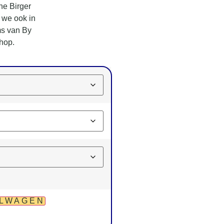
ne Birger
 we ook in
ms van By
shop.
ELWAGEN